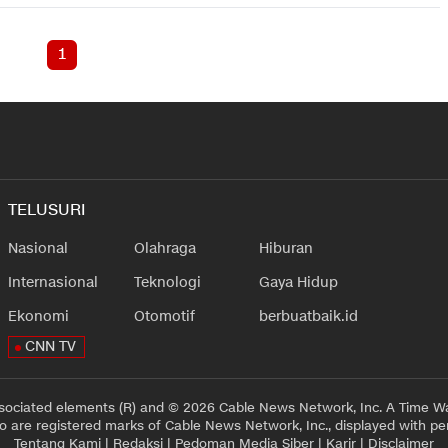
1
TELUSURI
Nasional
Olahraga
Hiburan
Internasional
Teknologi
Gaya Hidup
Ekonomi
Otomotif
berbuatbaik.id
CNN TV
sociated elements (R) and © 2026 Cable News Network, Inc. A Time Wa
 are registered marks of Cable News Network, Inc., displayed with pe
Tentang Kami
|
Redaksi
|
Pedoman Media Siber
|
Karir
|
Disclaimer