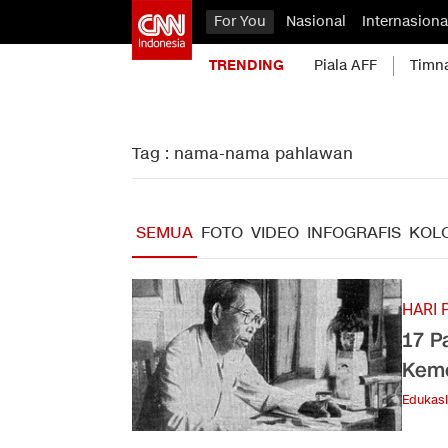
For You
Nasional
Internasiona
TRENDING
Piala AFF
Timn
Tag : nama-nama pahlawan
SEMUA
FOTO
VIDEO
INFOGRAFIS
KOL
HARI 
17 P
Kem
Edukasi