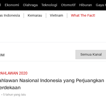
l
Ekonomi
Olahraga
Teknologi
Otomotif
Hiburan
Gaya 
as Indonesia
Kemarau
Vietnam
What The Fact!
OM
PAHLAWAN 2020
ahlawan Nasional Indonesia yang Perjuangkan
erdekaan
• 5 tahun yang lalu