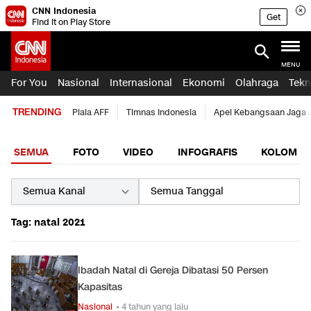
CNN Indonesia
Get
Find it on Play Store
MENU
For You
Nasional
Internasional
Ekonomi
Olahraga
Tekn
TRENDING
Piala AFF
Timnas Indonesia
Apel Kebangsaan Jaga 
SEMUA
FOTO
VIDEO
INFOGRAFIS
KOLOM
Tag: natal 2021
Ibadah Natal di Gereja Dibatasi 50 Persen
Kapasitas
Nasional
• 4 tahun yang lalu