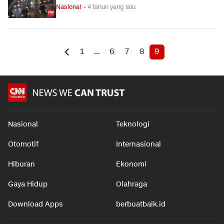
Nasional
• 4 tahun yang lalu
1
...
6
7
8
9
Nasional
Teknologi
Otomotif
Internasional
Hiburan
Ekonomi
Gaya Hidup
Olahraga
Download Apps
berbuatbaik.id