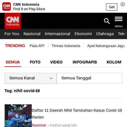
CNN Indonesia
Get
Find it on Play Store
MENU
For You
Nasional
Internasional
Ekonomi
Olahraga
Tekn
TRENDING
Piala AFF
Timnas Indonesia
Apel Kebangsaan Jaga 
SEMUA
FOTO
VIDEO
INFOGRAFIS
KOLOM
Tag: nihil covid-19
Daftar 11 Daerah Nihil Tambahan Kasus Covid-19
Harian
Nasional
• 4 tahun yang lalu