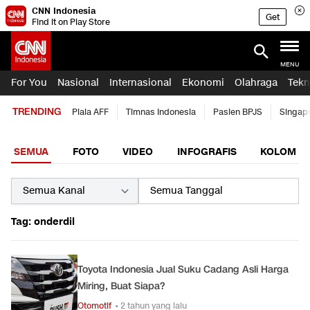
CNN Indonesia
Get
Find it on Play Store
MENU
For You
Nasional
Internasional
Ekonomi
Olahraga
Tekn
TRENDING
Piala AFF
Timnas Indonesia
Pasien BPJS
Singap
SEMUA
FOTO
VIDEO
INFOGRAFIS
KOLOM
Tag: onderdil
Toyota Indonesia Jual Suku Cadang Asli Harga
Miring, Buat Siapa?
Otomotif
• 2 tahun yang lalu