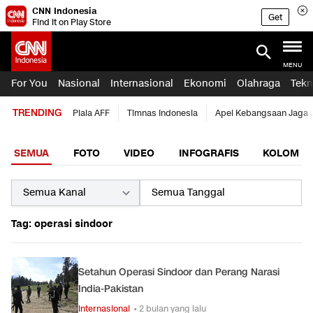
CNN Indonesia
Get
Find it on Play Store
MENU
For You
Nasional
Internasional
Ekonomi
Olahraga
Tekn
TRENDING
Piala AFF
Timnas Indonesia
Apel Kebangsaan Jaga 
SEMUA
FOTO
VIDEO
INFOGRAFIS
KOLOM
Tag: operasi sindoor
Setahun Operasi Sindoor dan Perang Narasi
India-Pakistan
Internasional
• 2 bulan yang lalu