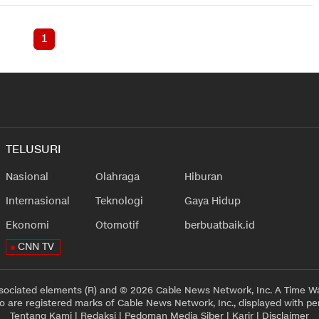
1
TELUSURI
Nasional
Olahraga
Hiburan
Internasional
Teknologi
Gaya Hidup
Ekonomi
Otomotif
berbuatbaik.id
CNN TV
sociated elements (R) and © 2026 Cable News Network, Inc. A Time Wa
 are registered marks of Cable News Network, Inc., displayed with pe
Tentang Kami
|
Redaksi
|
Pedoman Media Siber
|
Karir
|
Disclaimer