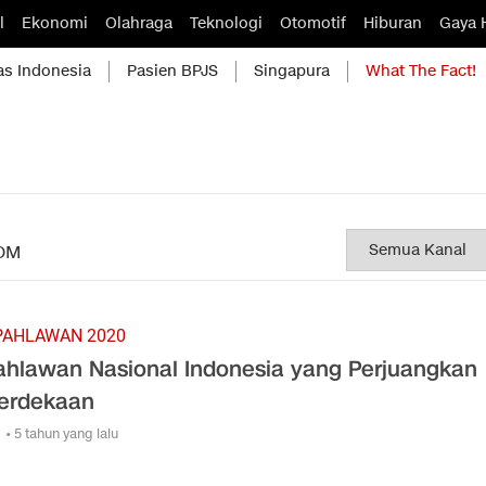
l
Ekonomi
Olahraga
Teknologi
Otomotif
Hiburan
Gaya 
as Indonesia
Pasien BPJS
Singapura
What The Fact!
OM
PAHLAWAN 2020
ahlawan Nasional Indonesia yang Perjuangkan
erdekaan
• 5 tahun yang lalu