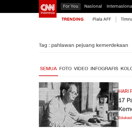
For You
Nasional
Internasiona
TRENDING
Piala AFF
Timn
Tag : pahlawan pejuang kemerdekaan
SEMUA
FOTO
VIDEO
INFOGRAFIS
KOL
HARI 
17 P
Kem
Edukasi