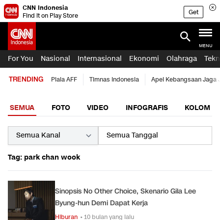
CNN Indonesia
Get
Find it on Play Store
MENU
For You
Nasional
Internasional
Ekonomi
Olahraga
Tekn
TRENDING
Piala AFF
Timnas Indonesia
Apel Kebangsaan Jaga 
SEMUA
FOTO
VIDEO
INFOGRAFIS
KOLOM
Tag: park chan wook
Sinopsis No Other Choice, Skenario Gila Lee
Byung-hun Demi Dapat Kerja
Hiburan
• 10 bulan yang lalu