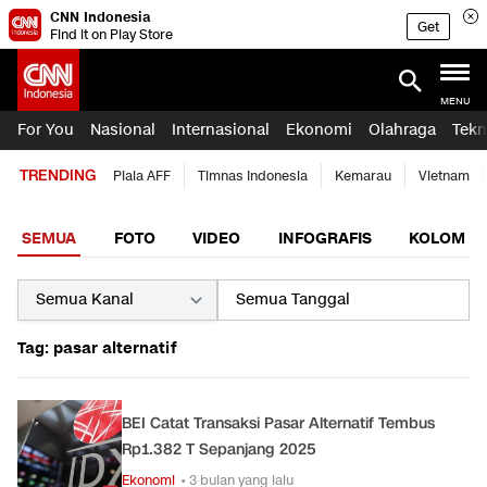
CNN Indonesia
Get
Find it on Play Store
MENU
For You
Nasional
Internasional
Ekonomi
Olahraga
Tekn
TRENDING
Piala AFF
Timnas Indonesia
Kemarau
Vietnam
SEMUA
FOTO
VIDEO
INFOGRAFIS
KOLOM
Tag: pasar alternatif
BEI Catat Transaksi Pasar Alternatif Tembus
Rp1.382 T Sepanjang 2025
Ekonomi
• 3 bulan yang lalu