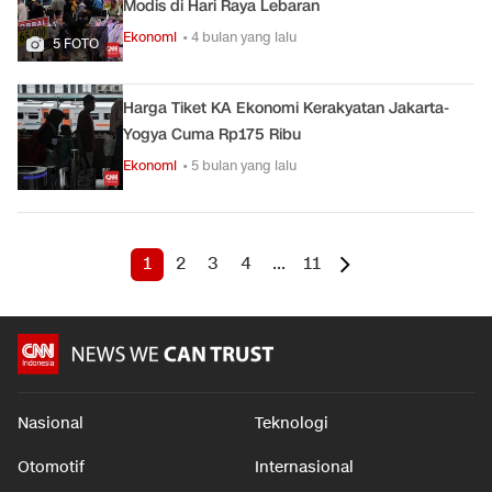
Modis di Hari Raya Lebaran
Ekonomi
• 4 bulan yang lalu
5 FOTO
Harga Tiket KA Ekonomi Kerakyatan Jakarta-
Yogya Cuma Rp175 Ribu
Ekonomi
• 5 bulan yang lalu
1
2
3
4
...
11
Nasional
Teknologi
Otomotif
Internasional