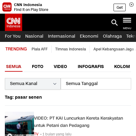
CNN Indonesia
Get
Find it on Play Store
MENU
For You
Nasional
Internasional
Ekonomi
Olahraga
Tekn
TRENDING
Piala AFF
Timnas Indonesia
Apel Kebangsaan Jaga 
SEMUA
FOTO
VIDEO
INFOGRAFIS
KOLOM
Tag: pasar senen
VIDEO: PT KAI Luncurkan Kereta Kerakyatan
untuk Petani dan Pedagang
TV
• 1 bulan yang lalu
01:35