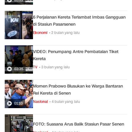
6 Perjalanan Kereta Terlambat Imbas Gangguan
di Stasiun Pasarsenen
Ekonomi
• 2 bulan yang lalu
VIDEO: Penumpang Antre Pembatalan Tiket
Kereta
TV
• 3 bulan yang lalu
03:35
Momen Prabowo Blusukan ke Warga Bantaran
Rel Kereta di Senen
Nasional
• 4 bulan yang lalu
01:10
FOTO: Suasana Arus Balik Stasiun Pasar Senen