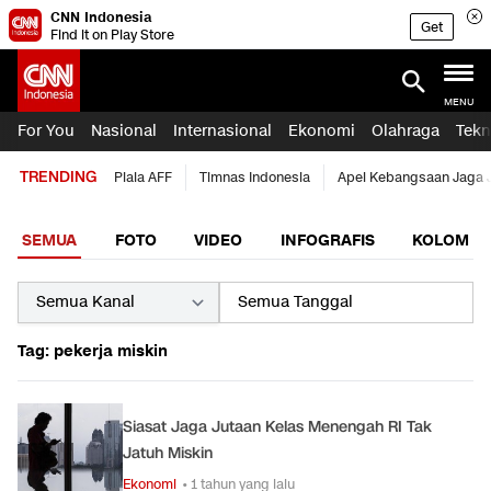
CNN Indonesia
Get
Find it on Play Store
MENU
For You
Nasional
Internasional
Ekonomi
Olahraga
Tekn
TRENDING
Piala AFF
Timnas Indonesia
Apel Kebangsaan Jaga 
SEMUA
FOTO
VIDEO
INFOGRAFIS
KOLOM
Tag: pekerja miskin
Siasat Jaga Jutaan Kelas Menengah RI Tak
Jatuh Miskin
Ekonomi
• 1 tahun yang lalu