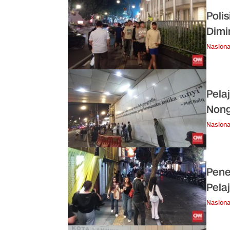
Poli
Dimi
Nasiona
Pela
Nong
Nasiona
Pene
Pela
Nasiona