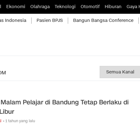
l
Ekonomi
Olahraga
Teknologi
Otomotif
Hiburan
Gaya 
as Indonesia
Pasien BPJS
Bangun Bangsa Conference
OM
Malam Pelajar di Bandung Tetap Berlaku di
Libur
l
• 1 tahun yang lalu