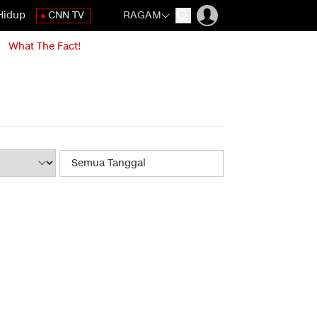
Hidup
CNN TV
RAGAM
What The Fact!