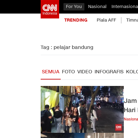
For You
Nasional
Internasiona
TRENDING
Piala AFF
Timn
Tag : pelajar bandung
SEMUA
FOTO
VIDEO
INFOGRAFIS
KOL
Jam 
Hari 
Nasiona