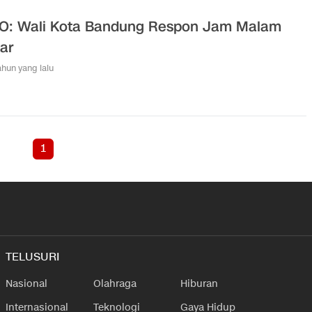
O: Wali Kota Bandung Respon Jam Malam
jar
tahun yang lalu
1
TELUSURI
Nasional
Olahraga
Hiburan
Internasional
Teknologi
Gaya Hidup