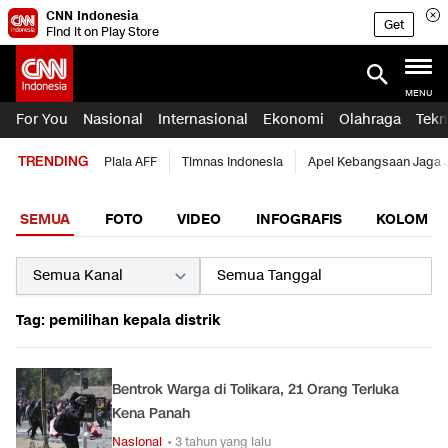
CNN Indonesia
Get
Find it on Play Store
MENU
For You
Nasional
Internasional
Ekonomi
Olahraga
Tekn
TRENDING
Piala AFF
Timnas Indonesia
Apel Kebangsaan Jaga 
SEMUA
FOTO
VIDEO
INFOGRAFIS
KOLOM
Tag: pemilihan kepala distrik
Bentrok Warga di Tolikara, 21 Orang Terluka
Kena Panah
Nasional
• 3 tahun yang lalu