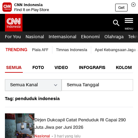
CNN Indonesia
Get
Find it on Play Store
MENU
For You
Nasional
Internasional
Ekonomi
Olahraga
Tekn
TRENDING
Piala AFF
Timnas Indonesia
Apel Kebangsaan Jaga 
SEMUA
FOTO
VIDEO
INFOGRAFIS
KOLOM
Tag: penduduk indonesia
Dirjen Dukcapil Catat Penduduk RI Capai 290
Juta Jiwa per Juni 2026
Nasional
• 3 hari yang lalu