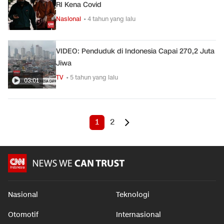
RI Kena Covid
Nasional
• 4 tahun yang lalu
VIDEO: Penduduk di Indonesia Capai 270,2 Juta
Jiwa
TV
• 5 tahun yang lalu
03:01
1
2
Nasional
Teknologi
Otomotif
Internasional