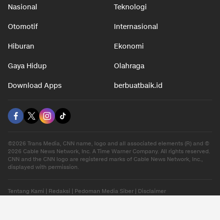
Nasional
Teknologi
Otomotif
Internasional
Hiburan
Ekonomi
Gaya Hidup
Olahraga
Download Apps
berbuatbaik.id
©2026 Trans Media, CNN name, logo and all associated elements (R) and ©
2026 Cable News Network, Inc. A Time Warner Company. All rights reserved.
CNN and the CNN logo are registered marks of Cable News Network, Inc.,
displayed with permission.
Tentang Kami
|
Redaksi
|
Pedoman Media Siber
|
Disclaimer