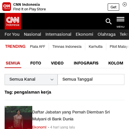
CNN Indonesia
Get
Find it on Play Store
MENU
For You
Nasional
Internasional
Ekonomi
Olahraga
Tekn
TRENDING
Piala AFF
Timnas Indonesia
Karhutla
Pilot Malay
SEMUA
FOTO
VIDEO
INFOGRAFIS
KOLOM
Tag: pengalaman kerja
Daftar Jabatan yang Pernah Diemban Sri
Mulyani di Bank Dunia
Ekonomi
• 4 hari yang lalu