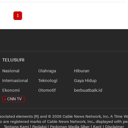
1
TELUSURI
Nasional
Olahraga
Hiburan
Internasional
Teknologi
Gaya Hidup
Ekonomi
Otomotif
berbuatbaik.id
CNN TV
sociated elements (R) and © 2026 Cable News Network, Inc. A Time Wa
 are registered marks of Cable News Network, Inc., displayed with pe
Tentang Kami
|
Redaksi
|
Pedoman Media Siber
|
Karir
|
Disclaimer