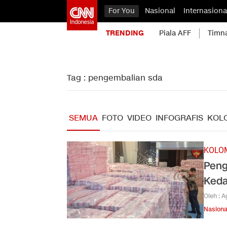
For You
Nasional
Internasiona
TRENDING
Piala AFF
Timn
Tag : pengembalian sda
SEMUA
FOTO
VIDEO
INFOGRAFIS
KOL
KOLO
Peng
Keda
Oleh : 
Nasiona