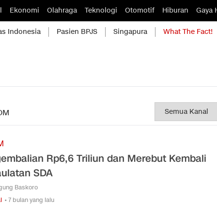
l
Ekonomi
Olahraga
Teknologi
Otomotif
Hiburan
Gaya 
as Indonesia
Pasien BPJS
Singapura
What The Fact!
OM
M
embalian Rp6,6 Triliun dan Merebut Kembali
ulatan SDA
Agung Baskoro
l
• 7 bulan yang lalu