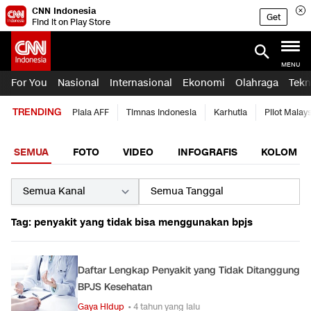
CNN Indonesia
Get
Find it on Play Store
MENU
For You
Nasional
Internasional
Ekonomi
Olahraga
Tekn
TRENDING
Piala AFF
Timnas Indonesia
Karhutla
Pilot Malay
SEMUA
FOTO
VIDEO
INFOGRAFIS
KOLOM
Tag: penyakit yang tidak bisa menggunakan bpjs
Daftar Lengkap Penyakit yang Tidak Ditanggung
BPJS Kesehatan
Gaya Hidup
• 4 tahun yang lalu