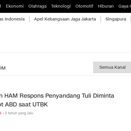
l
Ekonomi
Olahraga
Teknologi
Otomotif
Hiburan
Gaya 
as Indonesia
Apel Kebangsaan Jaga Jakarta
Singapura
OM
en HAM Respons Penyandang Tuli Diminta
t ABD saat UTBK
l
• 2 tahun yang lalu