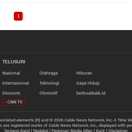
1
TELUSURI
Nasional
Olahraga
Hiburan
Internasional
Teknologi
Gaya Hidup
Ekonomi
Otomotif
berbuatbaik.id
CNN TV
sociated elements (R) and © 2026 Cable News Network, Inc. A Time Wa
 are registered marks of Cable News Network, Inc., displayed with pe
Tentang Kami
|
Redaksi
|
Pedoman Media Siber
|
Karir
|
Disclaimer