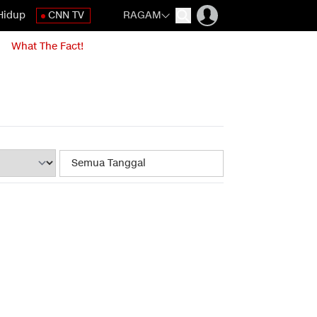
Hidup
CNN TV
RAGAM
What The Fact!