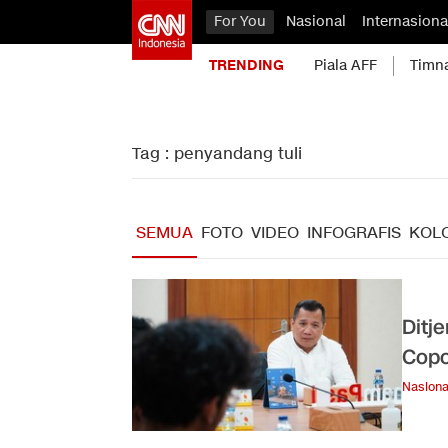
For You
Nasional
Internasiona
TRENDING
Piala AFF
Timn
Tag : penyandang tuli
SEMUA
FOTO
VIDEO
INFOGRAFIS
KOL
Ditj
Copo
Nasiona