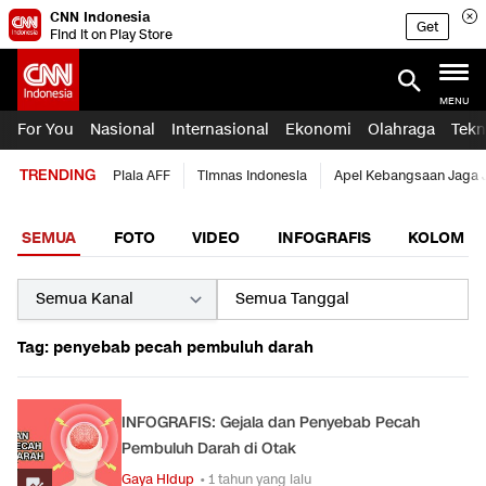
CNN Indonesia
Get
Find it on Play Store
MENU
For You
Nasional
Internasional
Ekonomi
Olahraga
Tekn
TRENDING
Piala AFF
Timnas Indonesia
Apel Kebangsaan Jaga 
SEMUA
FOTO
VIDEO
INFOGRAFIS
KOLOM
Tag: penyebab pecah pembuluh darah
INFOGRAFIS: Gejala dan Penyebab Pecah
Pembuluh Darah di Otak
Gaya Hidup
• 1 tahun yang lalu