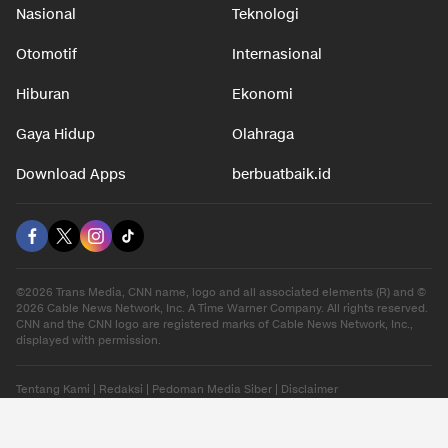
Nasional
Teknologi
Otomotif
Internasional
Hiburan
Ekonomi
Gaya Hidup
Olahraga
Download Apps
berbuatbaik.id
©2026 Trans Media, CNN name, logo and all associated elements (R) and ©
2026 Cable News Network, Inc. A Time Warner Company. All rights reserved.
CNN and the CNN logo are registered marks of Cable News Network, Inc.,
displayed with permission.
Tentang Kami
|
Redaksi
|
Pedoman Media Siber
|
Disclaimer