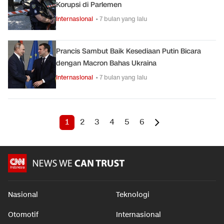
Korupsi di Parlemen
Internasional
• 7 bulan yang lalu
Prancis Sambut Baik Kesediaan Putin Bicara
dengan Macron Bahas Ukraina
Internasional
• 7 bulan yang lalu
1
2
3
4
5
6
Nasional
Teknologi
Otomotif
Internasional