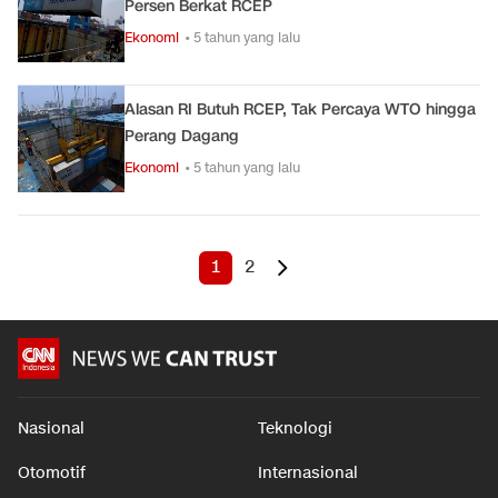
Persen Berkat RCEP
Ekonomi
• 5 tahun yang lalu
Alasan RI Butuh RCEP, Tak Percaya WTO hingga
Perang Dagang
Ekonomi
• 5 tahun yang lalu
1
2
Nasional
Teknologi
Otomotif
Internasional