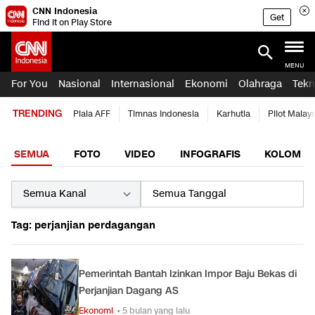
CNN Indonesia
Get
Find it on Play Store
MENU
For You
Nasional
Internasional
Ekonomi
Olahraga
Tekn
TRENDING
Piala AFF
Timnas Indonesia
Karhutla
Pilot Malay
SEMUA
FOTO
VIDEO
INFOGRAFIS
KOLOM
Tag: perjanjian perdagangan
Pemerintah Bantah Izinkan Impor Baju Bekas di
Perjanjian Dagang AS
Ekonomi
• 5 bulan yang lalu