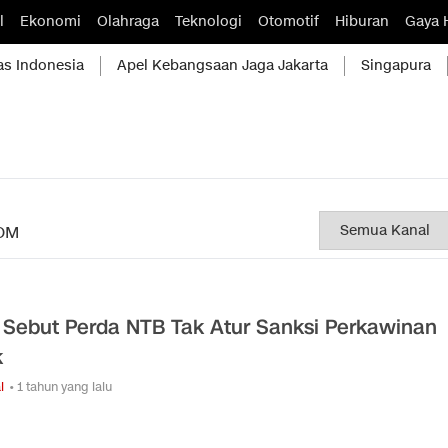
l
Ekonomi
Olahraga
Teknologi
Otomotif
Hiburan
Gaya 
as Indonesia
Apel Kebangsaan Jaga Jakarta
Singapura
OM
 Sebut Perda NTB Tak Atur Sanksi Perkawinan
k
l
• 1 tahun yang lalu