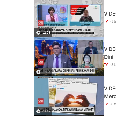
VIDE
TV
• 3 
12:08
VIDE
Dini
TV
• 3 
27:23
VIDE
Mero
TV
• 3 
02:27