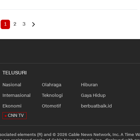
1
2
3
TELUSURI
Nasional
Olahraga
Hiburan
Internasional
Teknologi
Gaya Hidup
Ekonomi
Otomotif
berbuatbaik.id
CNN TV
sociated elements (R) and © 2026 Cable News Network, Inc. A Time Wa