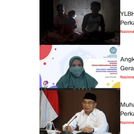
YLBH
Perk
Nasiona
Angk
Gera
Nasiona
Muha
Perk
Nasiona