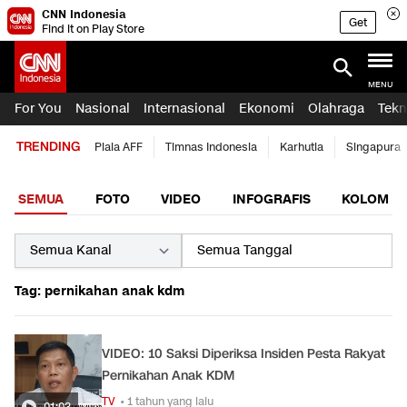
CNN Indonesia
Get
Find it on Play Store
MENU
For You
Nasional
Internasional
Ekonomi
Olahraga
Tekn
TRENDING
Piala AFF
Timnas Indonesia
Karhutla
Singapura
SEMUA
FOTO
VIDEO
INFOGRAFIS
KOLOM
Tag: pernikahan anak kdm
VIDEO: 10 Saksi Diperiksa Insiden Pesta Rakyat
Pernikahan Anak KDM
TV
• 1 tahun yang lalu
01:03