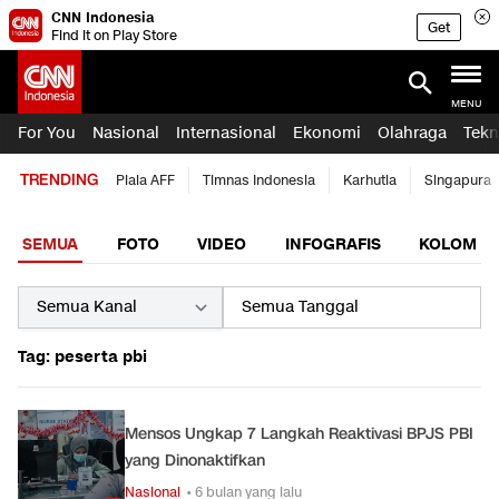
CNN Indonesia
Get
Find it on Play Store
MENU
For You
Nasional
Internasional
Ekonomi
Olahraga
Tekn
TRENDING
Piala AFF
Timnas Indonesia
Karhutla
Singapura
SEMUA
FOTO
VIDEO
INFOGRAFIS
KOLOM
Tag: peserta pbi
Mensos Ungkap 7 Langkah Reaktivasi BPJS PBI
yang Dinonaktifkan
Nasional
• 6 bulan yang lalu