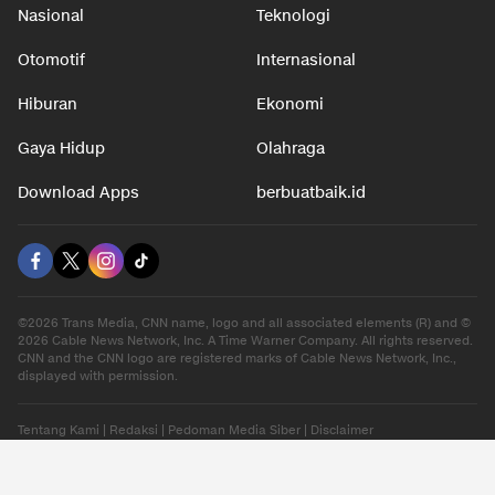
Nasional
Teknologi
Otomotif
Internasional
Hiburan
Ekonomi
Gaya Hidup
Olahraga
Download Apps
berbuatbaik.id
©2026 Trans Media, CNN name, logo and all associated elements (R) and ©
2026 Cable News Network, Inc. A Time Warner Company. All rights reserved.
CNN and the CNN logo are registered marks of Cable News Network, Inc.,
displayed with permission.
Tentang Kami
|
Redaksi
|
Pedoman Media Siber
|
Disclaimer