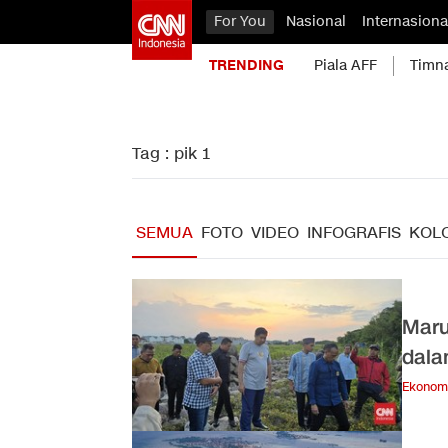
For You
Nasional
Internasiona
TRENDING
Piala AFF
Timn
Tag : pik 1
SEMUA
FOTO
VIDEO
INFOGRAFIS
KOL
Maru
dala
Ekonom