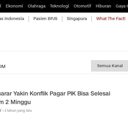
l
Ekonomi
Olahraga
Teknologi
Otomotif
Hiburan
Gaya 
as Indonesia
Pasien BPJS
Singapura
What The Fact!
OM
arar Yakin Konflik Pagar PIK Bisa Selesai
m 2 Minggu
i
• 1 tahun yang lalu