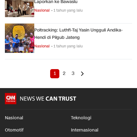
Laporkan ke Bawaslu
Nasional
• 1 tahun yang lalu
Poltracking: Luthfi-Taj Yasin Ungguli Andika-
Hendi di Pilgub Jateng
Nasional
• 1 tahun yang lalu
1
2
3
Nasional
Teknologi
Otomotif
Internasional