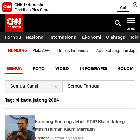
CNN Indonesia
Get
Find it on Play Store
MENU
For You
Nasional
Internasional
Ekonomi
Olahraga
Tekn
TRENDING
Piala AFF
Timnas Indonesia
Apel Kebangsaan Jaga 
SEMUA
FOTO
VIDEO
INFOGRAFIS
KOLOM
Tag: pilkada jateng 2024
Kandang Banteng Jebol, PDIP Klaim Jateng
Masih Rumah Kaum Marhaen
Nasional
• 1 tahun yang lalu