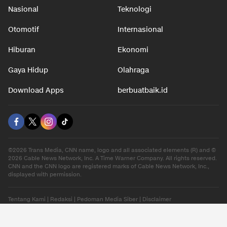
Nasional
Teknologi
Otomotif
Internasional
Hiburan
Ekonomi
Gaya Hidup
Olahraga
Download Apps
berbuatbaik.id
©2026 Trans Media, CNN name, logo and all associated elements (R) and ©
2026 Cable News Network, Inc. A Time Warner Company. All rights reserved.
CNN and the CNN logo are registered marks of Cable News Network, Inc.,
displayed with permission.
Tentang Kami
|
Redaksi
|
Pedoman Media Siber
|
Disclaimer