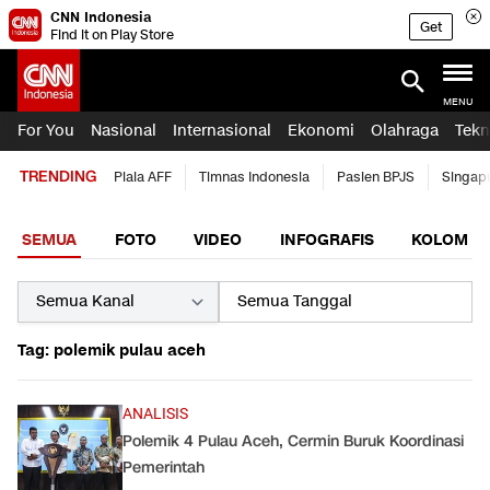
CNN Indonesia
Get
Find it on Play Store
MENU
For You
Nasional
Internasional
Ekonomi
Olahraga
Tekn
TRENDING
Piala AFF
Timnas Indonesia
Pasien BPJS
Singap
SEMUA
FOTO
VIDEO
INFOGRAFIS
KOLOM
Tag: polemik pulau aceh
ANALISIS
Polemik 4 Pulau Aceh, Cermin Buruk Koordinasi
Pemerintah