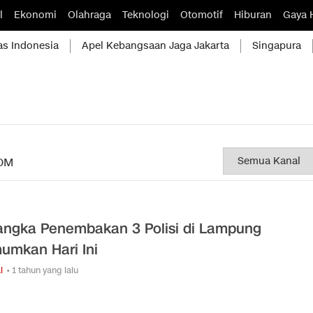
l
Ekonomi
Olahraga
Teknologi
Otomotif
Hiburan
Gaya 
as Indonesia
Apel Kebangsaan Jaga Jakarta
Singapura
OM
angka Penembakan 3 Polisi di Lampung
umkan Hari Ini
l
• 1 tahun yang lalu