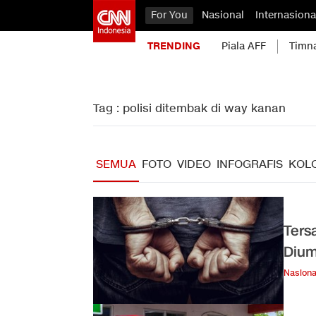
For You
Nasional
Internasiona
TRENDING
Piala AFF
Timn
Tag : polisi ditembak di way kanan
SEMUA
FOTO
VIDEO
INFOGRAFIS
KOL
Ters
Dium
Nasiona