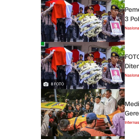
Peme
3 Po
Nasiona
FOTO
Dite
Nasiona
8 FOTO
Medi
Ger
Internas