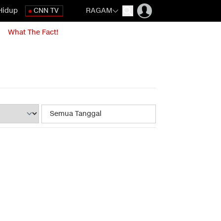
Hidup
CNN TV
RAGAM
What The Fact!