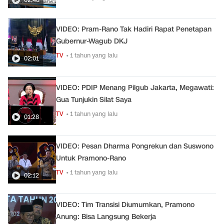
VIDEO: Pram-Rano Tak Hadiri Rapat Penetapan
Gubernur-Wagub DKJ
TV
• 1 tahun yang lalu
02:01
VIDEO: PDIP Menang Pilgub Jakarta, Megawati:
Gua Tunjukin Silat Saya
TV
• 1 tahun yang lalu
01:28
VIDEO: Pesan Dharma Pongrekun dan Suswono
Untuk Pramono-Rano
TV
• 1 tahun yang lalu
02:12
VIDEO: Tim Transisi Diumumkan, Pramono
Anung: Bisa Langsung Bekerja