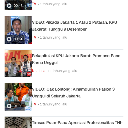
TV
• 1 tahun yang lalu
00:43
VIDEO:Pilkada Jakarta 1 Atau 2 Putaran, KPU
Jakarta: Tunggu 9 Desember
TV
• 1 tahun yang lalu
00:51
Rekapitulasi KPU Jakarta Barat: Pramono-Rano
Karno Unggul
Nasional
• 1 tahun yang lalu
VIDEO: Cak Lontong: Alhamdulillah Paslon 3
Unggul di Seluruh Jakarta
TV
• 1 tahun yang lalu
01:20
Timses Pram-Rano Apresiasi Profesionalitas TNI-