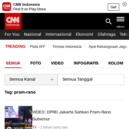
CNN Indonesia
Get
Find it on Play Store
MENU
For You
Nasional
Internasional
Ekonomi
Olahraga
Tekn
TRENDING
Piala AFF
Timnas Indonesia
Apel Kebangsaan Jaga 
SEMUA
FOTO
VIDEO
INFOGRAFIS
KOLOM
Tag: pram-rano
VIDEO: DPRD Jakarta Sahkan Pram-Rano
Gubernur
TV
• 1 tahun yang lalu
02:48