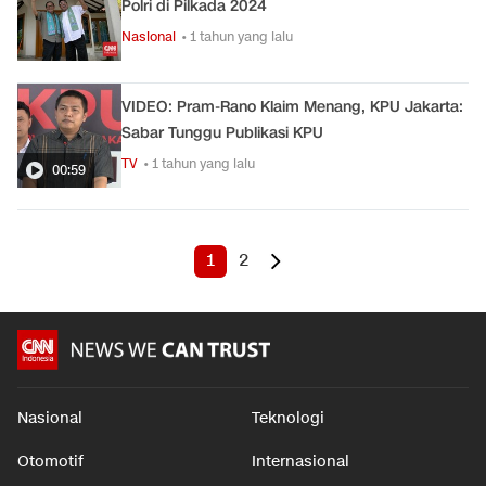
Polri di Pilkada 2024
Nasional
• 1 tahun yang lalu
VIDEO: Pram-Rano Klaim Menang, KPU Jakarta:
Sabar Tunggu Publikasi KPU
TV
• 1 tahun yang lalu
00:59
1
2
Nasional
Teknologi
Otomotif
Internasional