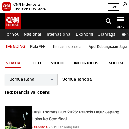
CNN Indonesia
Get
Find it on Play Store
MENU
For You
Nasional
Internasional
Ekonomi
Olahraga
Tekn
TRENDING
Piala AFF
Timnas Indonesia
Apel Kebangsaan Jaga 
SEMUA
FOTO
VIDEO
INFOGRAFIS
KOLOM
Tag: prancis vs jepang
Hasil Thomas Cup 2026: Prancis Hajar Jepang,
Lolos ke Semifinal
Olahraga
• 3 bulan yang lalu