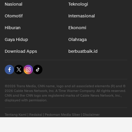
Nasional
Teknologi
Otomotif
Internasional
Hiburan
Ekonomi
Gaya Hidup
Olahraga
Download Apps
berbuatbaik.id
©2026 Trans Media, CNN name, logo and all associated elements (R) and ©
2026 Cable News Network, Inc. A Time Warner Company. All rights reserved.
CNN and the CNN logo are registered marks of Cable News Network, Inc.,
displayed with permission.
Tentang Kami
|
Redaksi
|
Pedoman Media Siber
|
Disclaimer