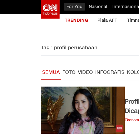
For You
Nasional
Internasiona
TRENDING
Piala AFF
Timn
Tag : profil perusahaan
SEMUA
FOTO
VIDEO
INFOGRAFIS
KOL
Prof
Dica
Ekonom