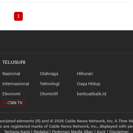
1
TELUSURI
Nasional
Olahraga
Hiburan
Internasional
Teknologi
Gaya Hidup
Ekonomi
Otomotif
berbuatbaik.id
CNN TV
sociated elements (R) and © 2026 Cable News Network, Inc. A Time Wa
 are registered marks of Cable News Network, Inc., displayed with pe
Tentang Kami
|
Redaksi
|
Pedoman Media Siber
|
Karir
|
Disclaimer