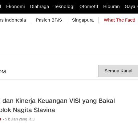
l
Ekonomi
Olahraga
Teknologi
Otomotif
Hiburan
Gaya 
as Indonesia
Pasien BPJS
Singapura
What The Fact!
OM
il dan Kinerja Keuangan VISI yang Bakal
plok Nagita Slavina
i
• 5 bulan yang lalu