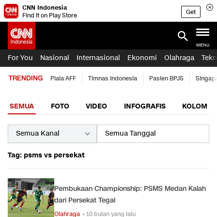
CNN Indonesia
Get
Find it on Play Store
MENU
For You
Nasional
Internasional
Ekonomi
Olahraga
Tekn
TRENDING
Piala AFF
Timnas Indonesia
Pasien BPJS
Singap
SEMUA
FOTO
VIDEO
INFOGRAFIS
KOLOM
Tag: psms vs persekat
Pembukaan Championship: PSMS Medan Kalah
dari Persekat Tegal
Olahraga
• 10 bulan yang lalu