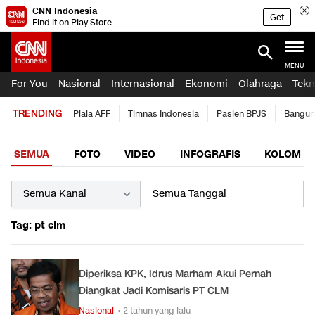
CNN Indonesia
Get
Find it on Play Store
MENU
For You
Nasional
Internasional
Ekonomi
Olahraga
Tekn
TRENDING
Piala AFF
Timnas Indonesia
Pasien BPJS
Bangun
SEMUA
FOTO
VIDEO
INFOGRAFIS
KOLOM
Tag: pt clm
Diperiksa KPK, Idrus Marham Akui Pernah
Diangkat Jadi Komisaris PT CLM
Nasional
• 2 tahun yang lalu