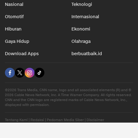
Nasional
Teknologi
Otomotif
Internasional
Hiburan
Ekonomi
Gaya Hidup
Olahraga
Download Apps
berbuatbaik.id
©2026 Trans Media, CNN name, logo and all associated elements (R) and ©
2026 Cable News Network, Inc. A Time Warner Company. All rights reserved.
CNN and the CNN logo are registered marks of Cable News Network, Inc.,
displayed with permission.
Tentang Kami
|
Redaksi
|
Pedoman Media Siber
|
Disclaimer