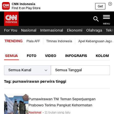
CNN Indonesia
Get
Find it on Play Store
MENU
For You
Nasional
Internasional
Ekonomi
Olahraga
Tekn
TRENDING
Piala AFF
Timnas Indonesia
Apel Kebangsaan Jaga 
SEMUA
FOTO
VIDEO
INFOGRAFIS
KOLOM
Tag: purnawirawan perwira tinggi
Purnawirawan TNI Teman Seperjuangan
Prabowo Terima Pangkat Kehormatan
Nasional
• 11 bulan yang lalu