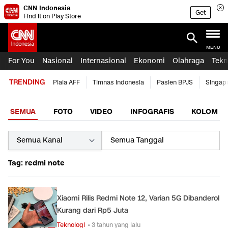
CNN Indonesia
Get
Find it on Play Store
MENU
For You
Nasional
Internasional
Ekonomi
Olahraga
Tekn
TRENDING
Piala AFF
Timnas Indonesia
Pasien BPJS
Singap
SEMUA
FOTO
VIDEO
INFOGRAFIS
KOLOM
Tag: redmi note
Xiaomi Rilis Redmi Note 12, Varian 5G Dibanderol
Kurang dari Rp5 Juta
Teknologi
• 3 tahun yang lalu