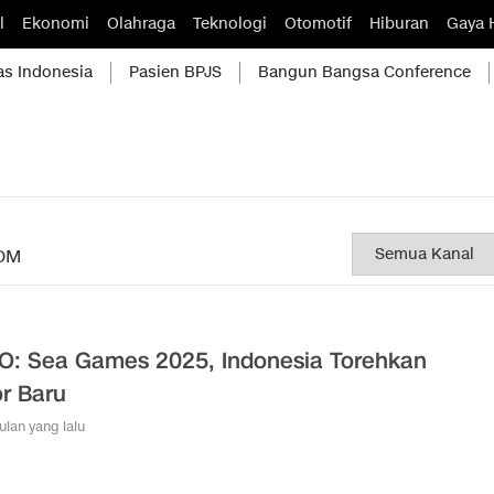
l
Ekonomi
Olahraga
Teknologi
Otomotif
Hiburan
Gaya 
as Indonesia
Pasien BPJS
Bangun Bangsa Conference
OM
O: Sea Games 2025, Indonesia Torehkan
r Baru
bulan yang lalu