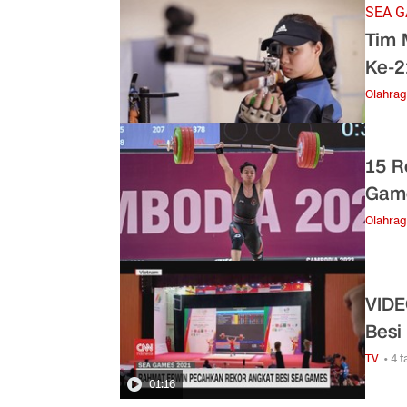
SEA G
Tim 
Ke-2
Olahra
15 R
Gam
Olahra
VIDE
Besi
TV
• 4 
01:16