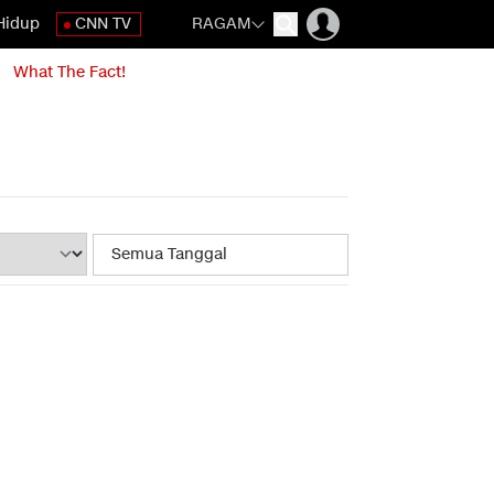
Hidup
CNN TV
RAGAM
What The Fact!