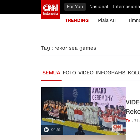
For You
Nasional
Internasiona
TRENDING
Piala AFF
Timn
Tag : rekor sea games
SEMUA
FOTO
VIDEO
INFOGRAFIS
KOL
VIDE
Reko
TV
• 7 
04:51