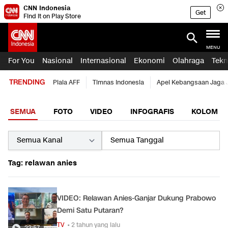
CNN Indonesia
Get
Find it on Play Store
MENU
For You
Nasional
Internasional
Ekonomi
Olahraga
Tekn
TRENDING
Piala AFF
Timnas Indonesia
Apel Kebangsaan Jaga 
SEMUA
FOTO
VIDEO
INFOGRAFIS
KOLOM
Tag: relawan anies
VIDEO: Relawan Anies-Ganjar Dukung Prabowo
Demi Satu Putaran?
TV
• 2 tahun yang lalu
23:57