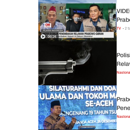
VIDE
Prab
TV
• 2 
06:24
Poli
Rela
Nasiona
Prab
Pene
Nasiona