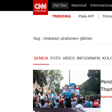
For You
Nasional
Internasiona
TRENDING
Piala AFF
Timn
Tag : relawan prabowo-gibran
SEMUA
FOTO
VIDEO
INFOGRAFIS
KOL
Pend
Tham
Nasiona