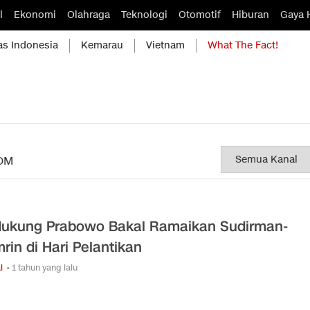
l
Ekonomi
Olahraga
Teknologi
Otomotif
Hiburan
Gaya 
as Indonesia
Kemarau
Vietnam
What The Fact!
OM
ukung Prabowo Bakal Ramaikan Sudirman-
rin di Hari Pelantikan
l
• 1 tahun yang lalu