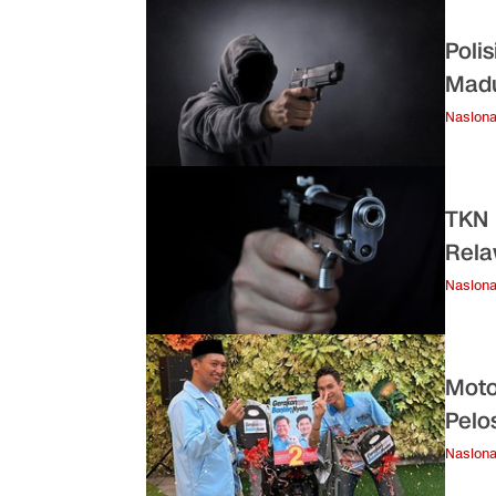
Poli
Madu
Nasiona
TKN 
Rela
Nasiona
Moto
Pelo
Nasiona