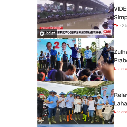
VIDE
Simp
TV
• 2 
00:57
Zulh
Prab
Nasiona
Rela
Laha
Nasiona