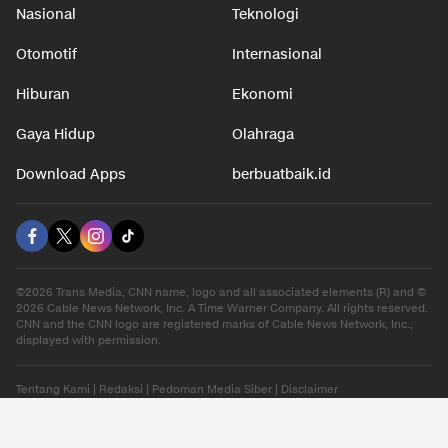
Nasional
Teknologi
Otomotif
Internasional
Hiburan
Ekonomi
Gaya Hidup
Olahraga
Download Apps
berbuatbaik.id
©2026 Trans Media, CNN name, logo and all associated elements (R) and ©
2026 Cable News Network, Inc. A Time Warner Company. All rights reserved.
CNN and the CNN logo are registered marks of Cable News Network, Inc.,
displayed with permission.
Tentang Kami
|
Redaksi
|
Pedoman Media Siber
|
Disclaimer