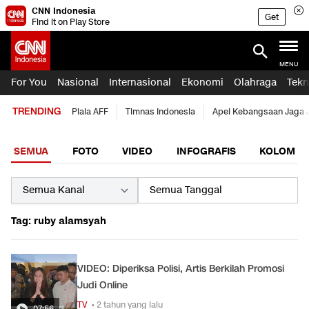
CNN Indonesia
Get
Find it on Play Store
MENU
For You
Nasional
Internasional
Ekonomi
Olahraga
Tekn
TRENDING
Piala AFF
Timnas Indonesia
Apel Kebangsaan Jaga 
SEMUA
FOTO
VIDEO
INFOGRAFIS
KOLOM
Tag: ruby alamsyah
VIDEO: Diperiksa Polisi, Artis Berkilah Promosi
Judi Online
TV
• 2 tahun yang lalu
07:56