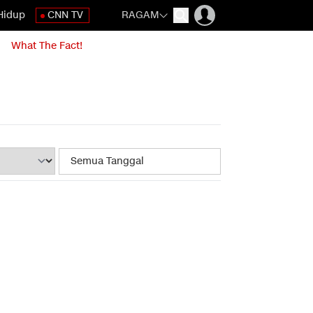
Hidup
CNN TV
RAGAM
What The Fact!