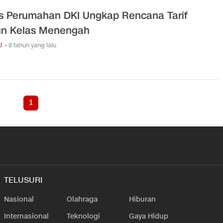
s Perumahan DKI Ungkap Rencana Tarif
n Kelas Menengah
l
• 8 tahun yang lalu
1
TELUSURI
Nasional
Olahraga
Hiburan
Internasional
Teknologi
Gaya Hidup