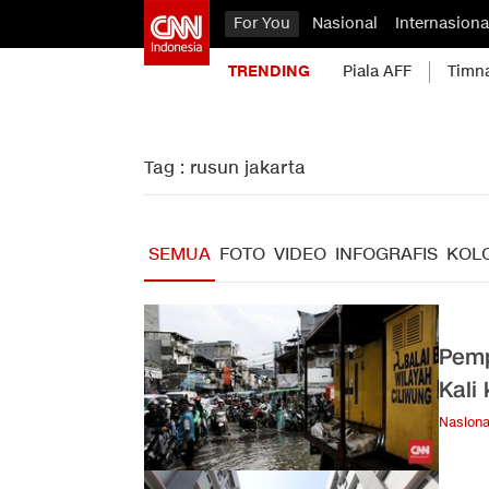
For You
Nasional
Internasiona
TRENDING
Piala AFF
Timn
Tag : rusun jakarta
SEMUA
FOTO
VIDEO
INFOGRAFIS
KOL
Pemp
Kali
Nasiona