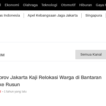
l
Ekonomi
Olahraga
Teknologi
Otomotif
Hiburan
Gaya 
as Indonesia
Apel Kebangsaan Jaga Jakarta
Singapura
OM
rov Jakarta Kaji Relokasi Warga di Bantaran
 ke Rusun
l
• 1 tahun yang lalu