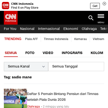
CNN Indonesia
Get
Find it on Play Store
MENU
For You
Nasional
Internasional
Ekonomi
Olahraga
Tekn
TRENDING
Piala AFF
Timnas Indonesia
Kemarau
Vietnam
SEMUA
FOTO
VIDEO
INFOGRAFIS
KOLOM
Tag: sadio mane
Daftar 5 Pemain Bintang Pensiun dari Timnas
setelah Piala Dunia 2026
Olahraga
• 2 minggu yang lalu