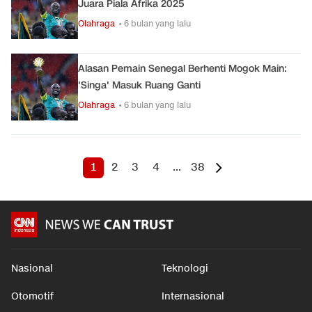
Juara Piala Afrika 2025
Olahraga
• 6 bulan yang lalu
Alasan Pemain Senegal Berhenti Mogok Main:
'Singa' Masuk Ruang Ganti
Olahraga
• 6 bulan yang lalu
1
2
3
4
...
38
Nasional
Teknologi
Otomotif
Internasional