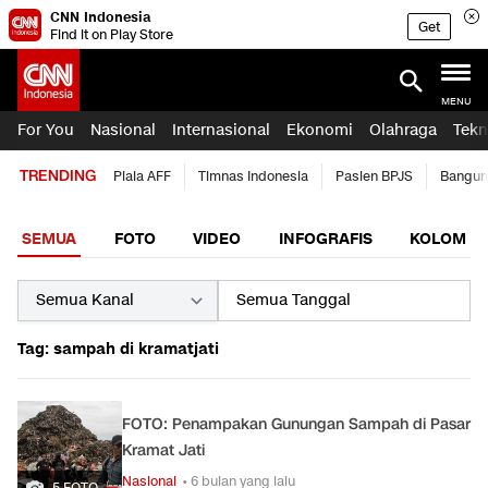
CNN Indonesia
Get
Find it on Play Store
MENU
For You
Nasional
Internasional
Ekonomi
Olahraga
Tekn
TRENDING
Piala AFF
Timnas Indonesia
Pasien BPJS
Bangun
SEMUA
FOTO
VIDEO
INFOGRAFIS
KOLOM
Tag: sampah di kramatjati
FOTO: Penampakan Gunungan Sampah di Pasar
Kramat Jati
Nasional
• 6 bulan yang lalu
5 FOTO