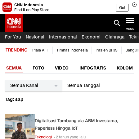
CNN Indonesia
Get
Find it on Play Store
MENU
For You
Nasional
Internasional
Ekonomi
Olahraga
Tekn
TRENDING
Piala AFF
Timnas Indonesia
Pasien BPJS
Bangun
SEMUA
FOTO
VIDEO
INFOGRAFIS
KOLOM
Tag: sap
Digitalisasi Tambang ala ABM Investama,
Paperless Hingga IoT
Teknologi
• 2 tahun yang lalu