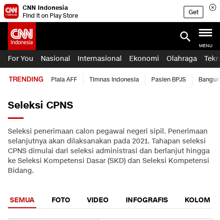
CNN Indonesia
Get
Find it on Play Store
MENU
For You
Nasional
Internasional
Ekonomi
Olahraga
Tekn
TRENDING
Piala AFF
Timnas Indonesia
Pasien BPJS
Bangun
Seleksi CPNS
Seleksi penerimaan calon pegawai negeri sipil. Penerimaan
selanjutnya akan dilaksanakan pada 2021. Tahapan seleksi
CPNS dimulai dari seleksi administrasi dan berlanjut hingga
ke Seleksi Kompetensi Dasar (SKD) dan Seleksi Kompetensi
Bidang.
SEMUA
FOTO
VIDEO
INFOGRAFIS
KOLOM