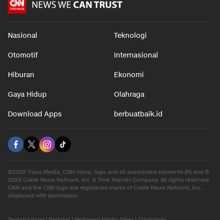
Nasional
Teknologi
Otomotif
Internasional
Hiburan
Ekonomi
Gaya Hidup
Olahraga
Download Apps
berbuatbaik.id
©2026 Trans Media, CNN name, logo and all associated elements (R) and ©
2026 Cable News Network, Inc. A Time Warner Company. All rights reserved.
CNN and the CNN logo are registered marks of Cable News Network, Inc.,
displayed with permission.
Tentang Kami
|
Redaksi
|
Pedoman Media Siber
|
Disclaimer