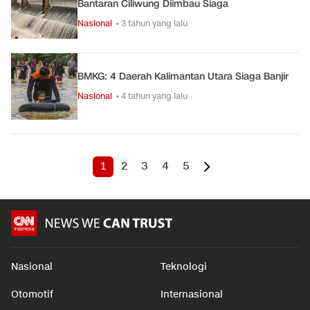
Bantaran Ciliwung Diimbau Siaga
Nasional
• 3 tahun yang lalu
BMKG: 4 Daerah Kalimantan Utara Siaga Banjir
Nasional
• 4 tahun yang lalu
1
2
3
4
5
Nasional
Teknologi
Otomotif
Internasional