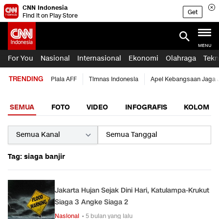
CNN Indonesia
Get
Find it on Play Store
MENU
For You
Nasional
Internasional
Ekonomi
Olahraga
Tekn
TRENDING
Piala AFF
Timnas Indonesia
Apel Kebangsaan Jaga 
SEMUA
FOTO
VIDEO
INFOGRAFIS
KOLOM
Tag: siaga banjir
Jakarta Hujan Sejak Dini Hari, Katulampa-Krukut
Siaga 3 Angke Siaga 2
Nasional
• 5 bulan yang lalu