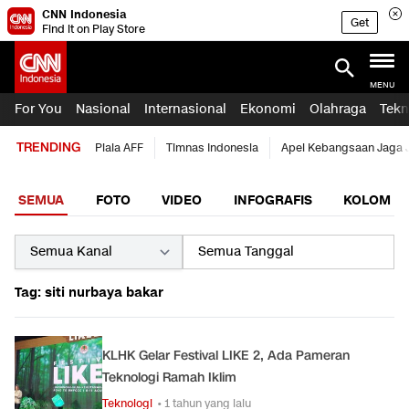
CNN Indonesia
Get
Find it on Play Store
MENU
For You
Nasional
Internasional
Ekonomi
Olahraga
Tekn
TRENDING
Piala AFF
Timnas Indonesia
Apel Kebangsaan Jaga 
SEMUA
FOTO
VIDEO
INFOGRAFIS
KOLOM
Tag: siti nurbaya bakar
KLHK Gelar Festival LIKE 2, Ada Pameran
Teknologi Ramah Iklim
Teknologi
• 1 tahun yang lalu