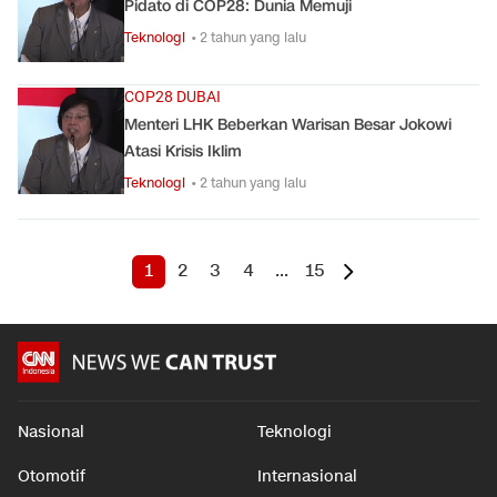
Pidato di COP28: Dunia Memuji
Teknologi
• 2 tahun yang lalu
COP28 DUBAI
Menteri LHK Beberkan Warisan Besar Jokowi
Atasi Krisis Iklim
Teknologi
• 2 tahun yang lalu
1
2
3
4
...
15
Nasional
Teknologi
Otomotif
Internasional