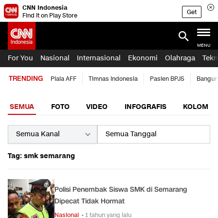
CNN Indonesia
Get
Find it on Play Store
MENU
For You
Nasional
Internasional
Ekonomi
Olahraga
Tekn
TRENDING
Piala AFF
Timnas Indonesia
Pasien BPJS
Bangun
SEMUA
FOTO
VIDEO
INFOGRAFIS
KOLOM
Tag: smk semarang
Polisi Penembak Siswa SMK di Semarang
Dipecat Tidak Hormat
Nasional
• 1 tahun yang lalu