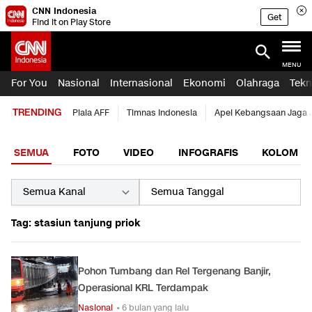
CNN Indonesia
Get
Find it on Play Store
MENU
For You
Nasional
Internasional
Ekonomi
Olahraga
Tekn
TRENDING
Piala AFF
Timnas Indonesia
Apel Kebangsaan Jaga 
SEMUA
FOTO
VIDEO
INFOGRAFIS
KOLOM
Tag: stasiun tanjung priok
Pohon Tumbang dan Rel Tergenang Banjir,
Operasional KRL Terdampak
Nasional
• 6 bulan yang lalu