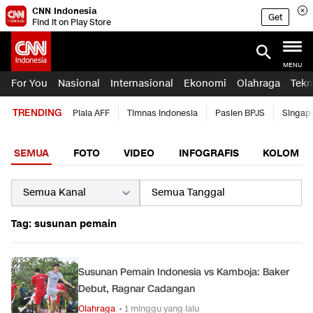
CNN Indonesia
Get
Find it on Play Store
MENU
For You
Nasional
Internasional
Ekonomi
Olahraga
Tekn
TRENDING
Piala AFF
Timnas Indonesia
Pasien BPJS
Singap
SEMUA
FOTO
VIDEO
INFOGRAFIS
KOLOM
Tag: susunan pemain
Susunan Pemain Indonesia vs Kamboja: Baker
Debut, Ragnar Cadangan
Olahraga
• 1 minggu yang lalu