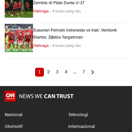
Zambia di Piala Dunia U-17
Olahraga
• 9 bulan yang lalu
Susunan Pemain Indonesia vs Irak: Verdonk
Starter, Zijlstra Targetman
Olahraga
• 9 bulan yang lalu
1
2
3
4
...
7
Nasional
Teknologi
Otomotif
Internasional