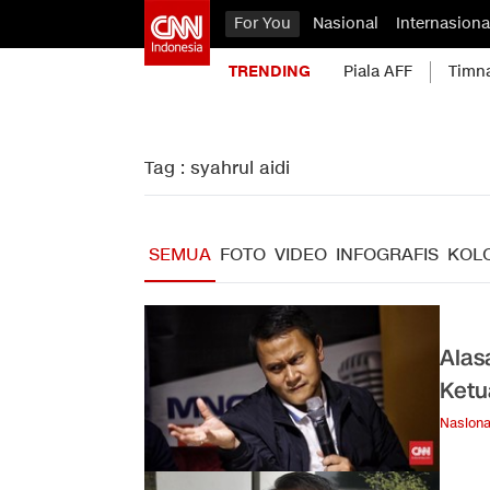
For You
Nasional
Internasiona
TRENDING
Piala AFF
Timn
Tag : syahrul aidi
SEMUA
FOTO
VIDEO
INFOGRAFIS
KOL
Alas
Ket
Nasiona