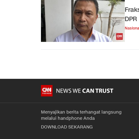
Frak
DPR
Nasiona
Menyajikan berita terhangat langsung
melalui handphone Anda
DOWNLOAD SEKARANG