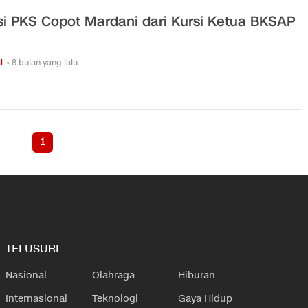
si PKS Copot Mardani dari Kursi Ketua BKSAP
l
• 8 bulan yang lalu
1
TELUSURI
Nasional
Olahraga
Hiburan
Internasional
Teknologi
Gaya Hidup