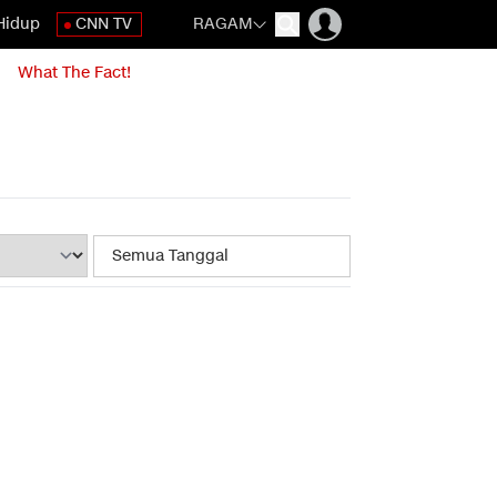
Hidup
CNN TV
RAGAM
What The Fact!