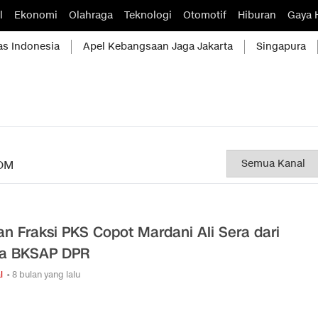
l
Ekonomi
Olahraga
Teknologi
Otomotif
Hiburan
Gaya 
as Indonesia
Apel Kebangsaan Jaga Jakarta
Singapura
OM
an Fraksi PKS Copot Mardani Ali Sera dari
ua BKSAP DPR
l
• 8 bulan yang lalu