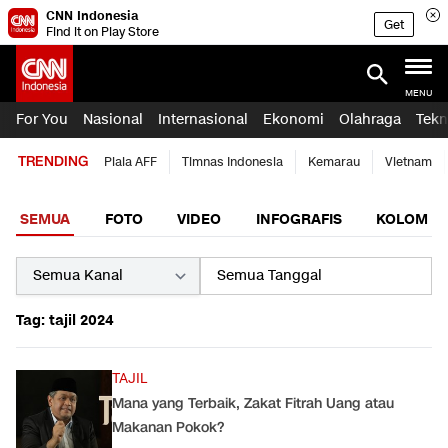
CNN Indonesia
Get
Find it on Play Store
MENU
For You
Nasional
Internasional
Ekonomi
Olahraga
Tekn
TRENDING
Piala AFF
Timnas Indonesia
Kemarau
Vietnam
SEMUA
FOTO
VIDEO
INFOGRAFIS
KOLOM
Tag: tajil 2024
TAJIL
Mana yang Terbaik, Zakat Fitrah Uang atau
Makanan Pokok?