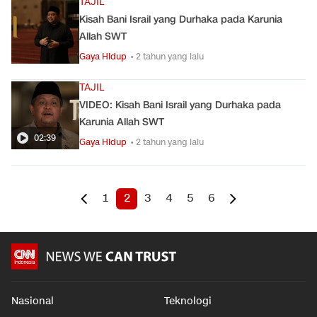
TAJIL
Kisah Bani Israil yang Durhaka pada Karunia
Allah SWT
Gaya Hidup
• 2 tahun yang lalu
TAJIL
VIDEO: Kisah Bani Israil yang Durhaka pada
Karunia Allah SWT
02:39
Gaya Hidup
• 2 tahun yang lalu
1
2
3
4
5
6
Nasional
Teknologi